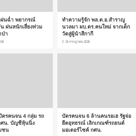
ือฝนฉ่ำ พยากรณ์
ทำความรู้จัก พล.ต.อ.สำราญ
น ฝนหนักเสี่ยงท่วม
นวลมา ผบ.ตร.คนใหม่ จากเด็ก
ำป่า
วัดสู่ผู้นำสีกากี
026
24 กรกฎาคม 2026
ิบัตรคนจน 4 กลุ่ม รถ
บัตรคนจน 6 ล้านคนรอเฮ รัฐจ่อ
กศน. บัญชีหุ้นนิ่ง
ยืดอุทธรณ์ เลิกเกณฑ์รถยนต์
ุมชน
มอเตอร์ไซค์ กศน.