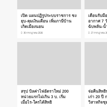
เปิด แผนปฏิรูประบบราชการ ชง
เตือนรับม
ยุบ-คุมเงินเดือน เพิ่มภาษีบ้าน
อากาศ 7 วั
เกิดเมืองนอน
ฉับพลัน-น้
30 กรกฎาคม 2026
27 กรกฎาคม 2
สรุป บิลค่าไฟอัตราใหม่ 200
จ่อคืนสิทธ
หน่วยแรกไม่เกิน 3 บ. เริ่ม
เก่า 20 ปี 
เมื่อไร-ใครได้สิทธิ
วิสาหกิจช