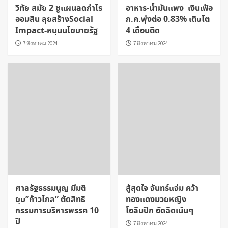
วิทัย สมัย 2 ชูแผนลดกำไร
อาหาร-น้ำมันแพง เงินเฟ้อ
ออมสิน ลุยสร้างSocial
ก.ค.พุ่งต่อ 0.83% เติบโต
Impact-หนุนนโยบายรัฐ
4 เดือนติด
7 สิงหาคม 2024
7 สิงหาคม 2024
ศาลรัฐธรรมนูญ มีมติ
สู้สุดใจ จันทร์แจ่ม คว้า
ยุบ”ก้าวไกล” ตัดสิทธิ
ทองแดงมวยหญิง
กรรมการบริหารพรรค 10
โอลิมปิก อัดฉีดเน้นๆ
ปี
7 สิงหาคม 2024