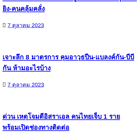
ยิง-คนคลุ้มคลั่ง
7 ตุลาคม 2023
เจาะลึก 8 มาตรการ คุมอาวุธปืน-แบลงค์กัน-บีบี
กัน ห้ามอะไรบ้าง
7 ตุลาคม 2023
ด่วน เหตุโจมตีอิสราเอล คนไทยเจ็บ 1 ราย
พร้อมเปิดช่องทางติดต่อ