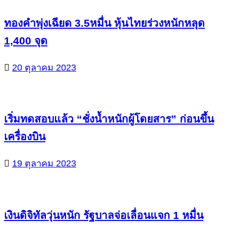
ทองคำพุ่งเฉียด 3.5หมื่น หุ้นไทยร่วงหนักหลุด
1,400 จุด
20 ตุลาคม 2023
เริ่มทดสอบแล้ว “ชั่งน้ำหนักผู้โดยสาร” ก่อนขึ้น
เครื่องบิน
19 ตุลาคม 2023
เงินดิจิทัลวุ่นหนัก รัฐบาลจ่อเลื่อนแจก 1 หมื่น