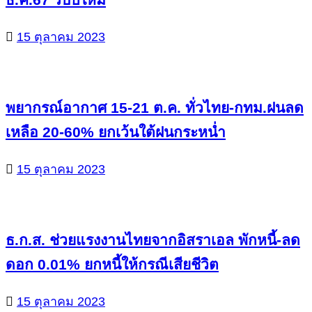
15 ตุลาคม 2023
พยากรณ์อากาศ 15-21 ต.ค. ทั่วไทย-กทม.ฝนลด
เหลือ 20-60% ยกเว้นใต้ฝนกระหน่ำ
15 ตุลาคม 2023
ธ.ก.ส. ช่วยแรงงานไทยจากอิสราเอล พักหนี้-ลด
ดอก 0.01% ยกหนี้ให้กรณีเสียชีวิต
15 ตุลาคม 2023