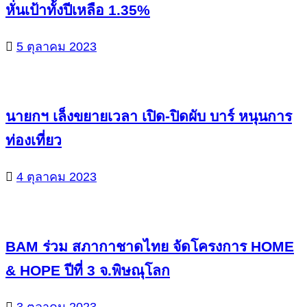
หั่นเป้าทั้งปีเหลือ 1.35%
5 ตุลาคม 2023
นายกฯ เล็งขยายเวลา เปิด-ปิดผับ บาร์ หนุนการ
ท่องเที่ยว
4 ตุลาคม 2023
BAM ร่วม สภากาชาดไทย จัดโครงการ HOME
& HOPE ปีที่ 3 จ.พิษณุโลก
3 ตุลาคม 2023