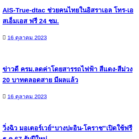
AIS-True-dtac ช่วยคนไทยในอิสราเอล โทร-เอ
สเอ็มเอส ฟรี 24 ชม.
16 ตุลาคม 2023
ข่าวดี ครม.ลดค่าโดยสารรถไฟฟ้า สีแดง-สีม่วง
20 บาทตลอดสาย มีผลแล้ว
16 ตุลาคม 2023
วิ่งฉิว มอเตอร์เวย์“บางปะอิน-โคราช”เปิดใช้ฟรี
ธ.ค.67 รับปีใหม่