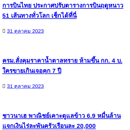
การบินไทย ประกาศปรับตารางการบินฤดูหนาว
51 เส้นทางทั่วโลก เช็กได้ที่นี่
31 ตุลาคม 2023
ครม.สั่งคุมราคาน้ำตาลทราย ห้ามขึ้น กก. 4 บ.
ใครขายเกินเจอคุก 7 ปี
31 ตุลาคม 2023
ชาวนาเฮ พาณิชย์เคาะดูแลข้าว 6.9 หมื่นล้าน
แจกเงินไร่ละพันครัวเรือนละ 20,000