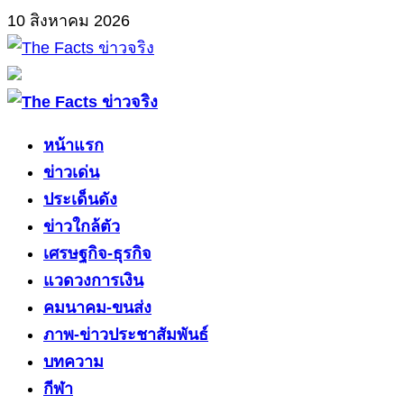
Skip
10 สิงหาคม 2026
to
content
Primary
Menu
หน้าแรก
ข่าวเด่น
ประเด็นดัง
ข่าวใกล้ตัว
เศรษฐกิจ-ธุรกิจ
แวดวงการเงิน
คมนาคม-ขนส่ง
ภาพ-ข่าวประชาสัมพันธ์
บทความ
กีฬา