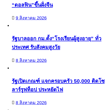
“ดอลฟิน”ขึ้นฝั่งจีน
9 สิงหาคม 2026
รัฐบาลออก กม.ตั้ง“โรงเรียนผู้สูงอายุ” ทั่ว
ประเทศ รับสังคมสูงวัย
8 สิงหาคม 2026
รัฐเปิดเกณฑ์ แจกครอบครัว 50,000 ติดโซ
ลาร์รูฟท็อป ประหยัดไฟ
8 สิงหาคม 2026