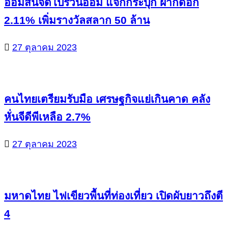
ออมสินจัดโปรวันออม แจกกระปุก ฝากดอก
2.11% เพิ่มรางวัลสลาก 50 ล้าน
27 ตุลาคม 2023
คนไทยเตรียมรับมือ เศรษฐกิจแย่เกินคาด คลัง
หั่นจีดีพีเหลือ 2.7%
27 ตุลาคม 2023
มหาดไทย ไฟเขียวพื้นที่ท่องเที่ยว เปิดผับยาวถึงตี
4