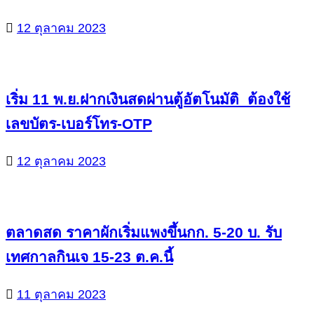
12 ตุลาคม 2023
เริ่ม 11 พ.ย.ฝากเงินสดผ่านตู้อัตโนมัติ ต้องใช้
เลขบัตร-เบอร์โทร-OTP
12 ตุลาคม 2023
ตลาดสด ราคาผักเริ่มแพงขึ้นกก. 5-20 บ. รับ
เทศกาลกินเจ 15-23 ต.ค.นี้
11 ตุลาคม 2023