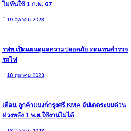
ไม่ทันใช้ 1 ก.พ. 67
19 ตุลาคม 2023
รฟท.เปิดแผนดูแลความปลอดภัย ทดแทนตำรวจ
รถไฟ
18 ตุลาคม 2023
เตือน ลูกค้าแบงก์กรุงศรี KMA อัปเดตระบบด่วน
ห่วงหลัง 1 พ.ย.ใช้งานไม่ได้
18 ตุลาคม 2023