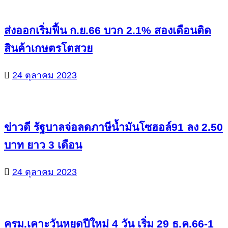
ส่งออกเริ่มฟื้น ก.ย.66 บวก 2.1% สองเดือนติด
สินค้าเกษตรโตสวย
24 ตุลาคม 2023
ข่าวดี รัฐบาลจ่อลดภาษีน้ำมันโซฮอล์91 ลง 2.50
บาท ยาว 3 เดือน
24 ตุลาคม 2023
ครม.เคาะวันหยุดปีใหม่ 4 วัน เริ่ม 29 ธ.ค.66-1