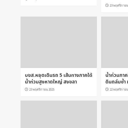
23 พฤศจิกายน
บขส.หยุดเดินรถ 5 เส้นทางภาคใต้
น้ำท่วมภาค
น้ำท่วมสูงหาดใหญ่ สงขลา
ดินถล่มซ้ำ
23 พฤศจิกายน 2025
22 พฤศจิกายน