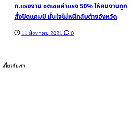
ก.แรงงาน ชดเชยค่าแรง 50% ให้คนงานถูก
สั่งปิดแคมป์ มั่นใจไม่หนีกลับต่างจังหวัด
11 สิงหาคม 2021
0
เกี่ยวกับเรา
The Facts ข่าวจริง
สำนักข่าวออนไลน์ ที่มุ่งนำเสนอข่าวสารข้อเท็จจริง
ที่มีความน่าเชื่อถือ มีความเป็นกลาง
โดยเน้นเรื่องใกล้ตัว ข่าวสารเศรษฐกิจ ปากท้อง