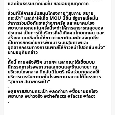
และเป็นธรรมมากยิ่งขึ้น ขอขอบคุณทุกภาค
.
ส่วนที่ให้การสนับสนุนโครงการ “สุขกาย สบาย
กระเป๋า” และทำให้เกิด MOU นี้ขึ้น รัฐบาลเชื่อมั่น
ว่าการร่วมมือกันระหว่างภาครัฐ และสมาคมโรง
พยาบาลเอกชนในครั้งนี้จะทำให้การสาธารณสุขของ
ประเทศ เป็นการให้บริการที่เข้าถึงคนไทยทุกคน และ
สร้างความเชื่อมั่นให้ชาวต่างชาติและนักลงทุนซึ่ง
เป็นการยกระดับการพัฒนาระบบสุขภาพและ
อุตสาหกรรมทางการแพทย์ให้ก้าวหน้าไปอีกขั้นหนึ่ง”
นายอนุทินกล่าว
.
ทั้งนี้ ภายหลังพิธีฯ นายกฯ และคณะได้เยี่ยมชม
นิทรรศการโรงพยาบาลเอกชนและร้านขายยา ณ
บริเวณโถงกลาง ตึกสันติไมตรี เพื่อร่วมทดลองใช้
บริการการรับยาภายในโรงพยาบาลภายใต้โครงการ
“สุขกาย สบายกระเป๋า”
.
#สุขกายสบายกระเป๋า #ลดค่ายา #ซื้อยานอกโรง
พยาบาล #ข่าวจริง #thefacts #facts #fact
.