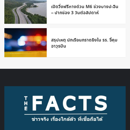
เปิดวิ่งฟรีทางด่วน M6 ช่วงบางปะอิน
– ปากช่อง 3 วันต่อสัปดาห์
สรุปเหตุ นักเรียนกราดยิงใน รร. จี้คุม
อาวุธปืน