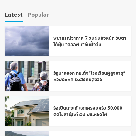
Latest
Popular
พยากรณ์อากาศ 7 วันฝนยังหนัก จับตา
ไต้ฝุ่น “ดอลฟิน”ขึ้นฝั่งจีน
รัฐบาลออก กม.ตั้ง“โรงเรียนผู้สูงอายุ”
ทั่วประเทศ รับสังคมสูงวัย
รัฐเปิดเกณฑ์ แจกครอบครัว 50,000
ติดโซลาร์รูฟท็อป ประหยัดไฟ