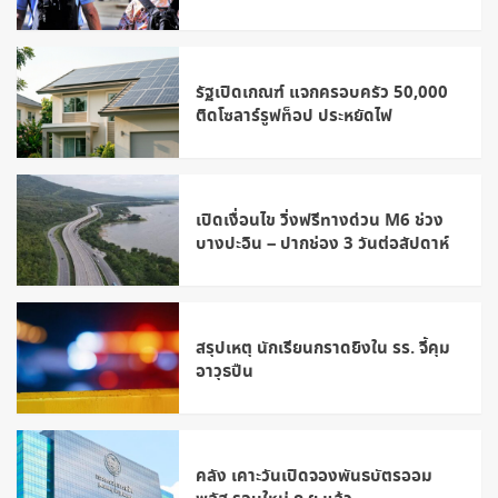
รัฐเปิดเกณฑ์ แจกครอบครัว 50,000
ติดโซลาร์รูฟท็อป ประหยัดไฟ
เปิดเงื่อนไข วิ่งฟรีทางด่วน M6 ช่วง
บางปะอิน – ปากช่อง 3 วันต่อสัปดาห์
สรุปเหตุ นักเรียนกราดยิงใน รร. จี้คุม
อาวุธปืน
คลัง เคาะวันเปิดจองพันธบัตรออม