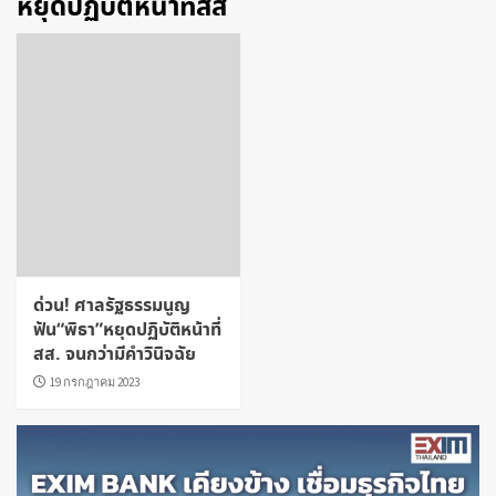
หยุดปฏิบัติหน้าที่สส
ด่วน! ศาลรัฐธรรมนูญ
ฟัน“พิธา”หยุดปฏิบัติหน้าที่
สส. จนกว่ามีคำวินิจฉัย
19 กรกฎาคม 2023