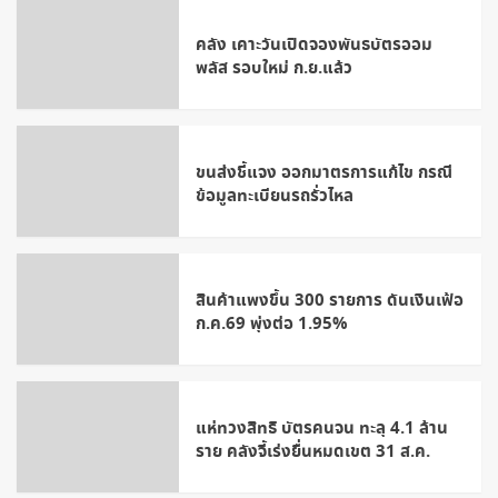
คลัง เคาะวันเปิดจองพันธบัตรออม
พลัส รอบใหม่ ก.ย.แล้ว
ขนส่งชี้แจง ออกมาตรการแก้ไข กรณี
ข้อมูลทะเบียนรถรั่วไหล
สินค้าแพงขึ้น 300 รายการ ดันเงินเฟ้อ
ก.ค.69 พุ่งต่อ 1.95%
แห่ทวงสิทธิ บัตรคนจน ทะลุ 4.1 ล้าน
ราย คลังจี้เร่งยื่นหมดเขต 31 ส.ค.