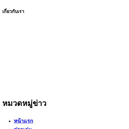
เกี่ยวกับเรา
The Facts ข่าวจริง
สำนักข่าวออนไลน์ ที่มุ่งนำเสนอข่าวสารข้อเท็จจริง
ที่มีความน่าเชื่อถือ มีความเป็นกลาง
โดยเน้นเรื่องใกล้ตัว ข่าวสารเศรษฐกิจ ปากท้อง
สาระที่เป็นประโยชน์ต่อสังคม ประชาชนในทุกระดับ
หมวดหมู่ข่าว
หน้าแรก