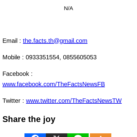
N/A
ติดต่อ งานข่าว & งานโฆษณา
Email :
the.facts.th@gmail.com
Mobile : 0933351554, 0855605053
Facebook :
www.facebook.com/TheFactsNewsFB
Twitter :
www.twitter.com/TheFactsNewsTW
Share the joy