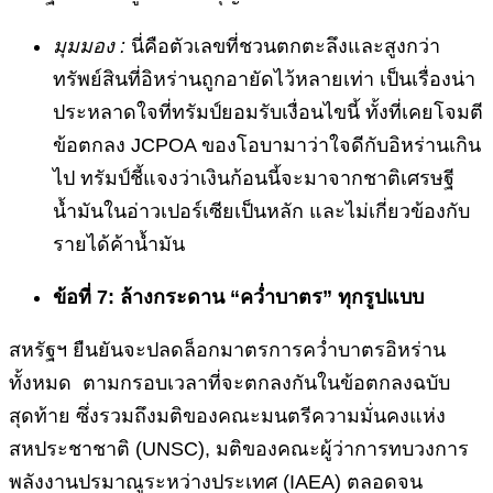
มุมมอง :
นี่คือตัวเลขที่ชวนตกตะลึงและสูงกว่า
ทรัพย์สินที่อิหร่านถูกอายัดไว้หลายเท่า เป็นเรื่องน่า
ประหลาดใจที่ทรัมป์ยอมรับเงื่อนไขนี้ ทั้งที่เคยโจมตี
ข้อตกลง JCPOA ของโอบามาว่าใจดีกับอิหร่านเกิน
ไป ทรัมป์ชี้แจงว่าเงินก้อนนี้จะมาจากชาติเศรษฐี
น้ำมันในอ่าวเปอร์เซียเป็นหลัก และไม่เกี่ยวข้องกับ
รายได้ค้าน้ำมัน
ข้อที่ 7: ล้างกระดาน “คว่ำบาตร” ทุกรูปแบบ
สหรัฐฯ ยืนยันจะปลดล็อกมาตรการคว่ำบาตรอิหร่าน
ทั้งหมด ตามกรอบเวลาที่จะตกลงกันในข้อตกลงฉบับ
สุดท้าย ซึ่งรวมถึงมติของคณะมนตรีความมั่นคงแห่ง
สหประชาชาติ (UNSC), มติของคณะผู้ว่าการทบวงการ
พลังงานปรมาณูระหว่างประเทศ (IAEA) ตลอดจน