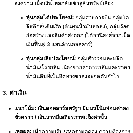
สงคราม เม็ดเงินไหลกลับเข้าสู่สินทรัพย์เสี่ยง
หุ้นกลุ่มได้ประโยชน์:
กลุ่มสายการบิน กลุ่มโล
จิสติกส์/เดินเรือ (ต้นทุนน้ำมันลดลง), กลุ่มวัสดุ
ก่อสร้างและสินค้าส่งออก (ได้อานิสงส์จากเม็ด
เงินฟื้นฟู 3 แสนล้านดอลลาร์)
หุ้นกลุ่มเสียประโยชน์:
กลุ่มสำรวจและผลิต
น้ำมัน/โรงกลั่น เนื่องจากค่าการกลั่นและราคา
น้ำมันดิบที่เป็นทิศทางขาลงจะกดดันกำไร
3. ค่าเงิน
แนวโน้ม: เงินดอลลาร์สหรัฐฯ มีแนวโน้มอ่อนค่าลง
ชั่วคราว / เงินบาทมีเสถียรภาพแข็งค่าขึ้น
เหตุผล:
เมื่อความเสี่ยงสงครามลดลง ความต้องการ