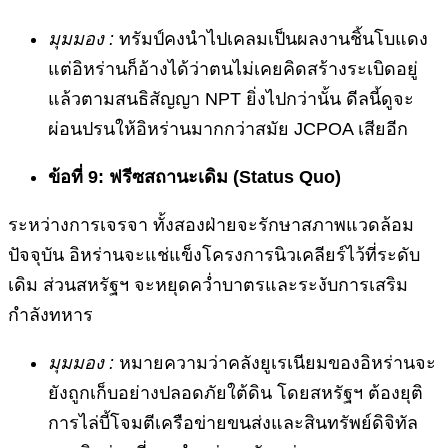
มุมมอง :
ทรัมป์คงนำไปเคลมเป็นผลงานชิ้นโบแดง
แต่อิหร่านก็อ้างได้ว่าตนไม่เคยคิดสร้างระเบิดอยู่
แล้วตามสนธิสัญญา NPT ยิ่งไปกว่านั้น ดีลนี้ดูจะ
ผ่อนปรนให้อิหร่านมากกว่าสมัย JCPOA เสียอีก
ข้อที่ 9: ฟรีซสถานะเดิม (Status Quo)
ระหว่างการเจรจา ทั้งสองฝ่ายจะรักษาสภาพแวดล้อม
ปัจจุบัน อิหร่านจะแช่แข็งโครงการนิวเคลียร์ไว้ที่ระดับ
เดิม ส่วนสหรัฐฯ จะหยุดคว่ำบาตรและระงับการเสริม
กำลังทหาร
มุมมอง :
หมายความว่าคลังยูเรเนียมของอิหร่านจะ
ยังถูกเก็บอย่างปลอดภัยใต้ดิน โดยสหรัฐฯ ต้องยุติ
การไล่บี้โจมตีเครือข่ายขนส่งและสินทรัพย์ดิจิทัล