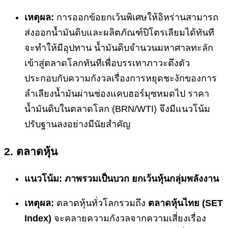
เหตุผล:
การออกข้อยกเว้นพิเศษให้อิหร่านสามารถ
ส่งออกน้ำมันดิบและผลิตภัณฑ์ปิโตรเลียมได้ทันที
จะทำให้มีอุปทาน น้ำมันดิบจำนวนมหาศาลทะลัก
เข้าสู่ตลาดโลกทันทีเพื่อบรรเทาภาวะตึงตัว
ประกอบกับความกังวลเรื่องการหยุดชะงักของการ
ลำเลียงน้ำมันผ่านช่องแคบฮอร์มุซหมดไป ราคา
น้ำมันดิบในตลาดโลก (BRN/WTI) จึงมีแนวโน้ม
ปรับฐานลงอย่างมีนัยสำคัญ
2. ตลาดหุ้น
แนวโน้ม: ภาพรวมเป็นบวก ยกเว้นหุ้นกลุ่มพลังงาน
เหตุผล:
ตลาดหุ้นทั่วโลกรวมถึง
ตลาดหุ้นไทย (SET
Index)
จะคลายความกังวลจากความเสี่ยงเรื่อง