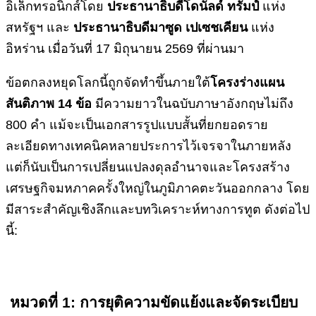
อิเล็กทรอนิกส์โดย
ประธานาธิบดีโดนัลด์ ทรัมป์
แห่ง
สหรัฐฯ และ
ประธานาธิบดีมาซูด เปเซชเคียน
แห่ง
อิหร่าน เมื่อวันที่ 17 มิถุนายน 2569 ที่ผ่านมา
ข้อตกลงหยุดโลกนี้ถูกจัดทำขึ้นภายใต้
โครงร่างแผน
สันติภาพ
14 ข้อ
มีความยาวในฉบับภาษาอังกฤษไม่ถึง
800 คำ แม้จะเป็นเอกสารรูปแบบสั้นที่ยกยอดราย
ละเอียดทางเทคนิคหลายประการไว้เจรจาในภายหลัง
แต่ก็นับเป็นการเปลี่ยนแปลงดุลอำนาจและโครงสร้าง
เศรษฐกิจมหภาคครั้งใหญ่ในภูมิภาคตะวันออกกลาง โดย
มีสาระสำคัญเชิงลึกและบทวิเคราะห์ทางการทูต ดังต่อไป
นี้:
หมวดที่ 1: การยุติความขัดแย้งและจัดระเบียบ