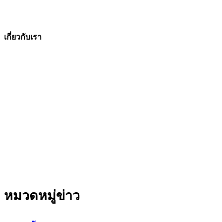
เกี่ยวกับเรา
The Facts ข่าวจริง
สำนักข่าวออนไลน์ ที่มุ่งนำเสนอข่าวสารข้อเท็จจริง
ที่มีความน่าเชื่อถือ มีความเป็นกลาง
โดยเน้นเรื่องใกล้ตัว ข่าวสารเศรษฐกิจ ปากท้อง
สาระที่เป็นประโยชน์ต่อสังคม ประชาชนในทุกระดับ
หมวดหมู่ข่าว