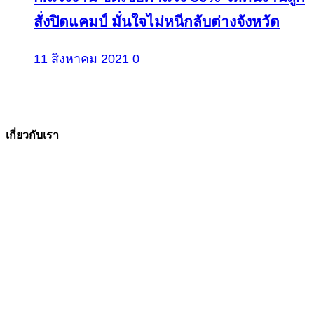
สั่งปิดแคมป์ มั่นใจไม่หนีกลับต่างจังหวัด
11 สิงหาคม 2021
0
เกี่ยวกับเรา
The Facts ข่าวจริง
สำนักข่าวออนไลน์ ที่มุ่งนำเสนอข่าวสารข้อเท็จจริง
ที่มีความน่าเชื่อถือ มีความเป็นกลาง
โดยเน้นเรื่องใกล้ตัว ข่าวสารเศรษฐกิจ ปากท้อง
สาระที่เป็นประโยชน์ต่อสังคม ประชาชนในทุกระดับ