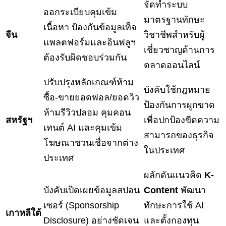
จัดทำระบบ
ออกระเบียบคุมเข้ม
มาตรฐานทักษะ
เนื้อหา ป้องกันข้อมูลเท็จ
จีน
วิชาชีพสำหรับผู้
แพลตฟอร์มและอินฟลูฯ
เชี่ยวชาญด้านการ
ต้องรับผิดชอบร่วมกัน
ตลาดออนไลน์
ปรับปรุงหลักเกณฑ์ห้าม
บังคับใช้กฎหมาย
ซื้อ-ขายยอดฟอล/ยอดวิว
ป้องกันการผูกขาด
ห้ามรีวิวปลอม คุมคอน
สหรัฐฯ
เพื่อปกป้องขีดความ
เทนต์ AI และคุมเข้ม
สามารถของธุรกิจ
โฆษณาชวนเชื่อจากต่าง
ในประเทศ
ประเทศ
ผลักดันแนวคิด
K-
บังคับเปิดเผยข้อมูลสปอน
Content
พัฒนา
เซอร์ (Sponsorship
ทักษะการใช้ AI
เกาหลีใต้
Disclosure) อย่างชัดเจน
และตั้งกองทุน