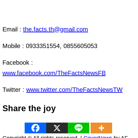
ติดต่อ งานข่าว & งานโฆษณา
Email :
the.facts.th@gmail.com
Mobile : 0933351554, 0855605053
Facebook :
www.facebook.com/TheFactsNewsFB
Twitter :
www.twitter.com/TheFactsNewsTW
Share the joy
Copyright © All rights reserved.
|
CoverNews
by AF