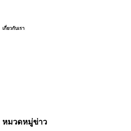
เกี่ยวกับเรา
The Facts ข่าวจริง
สำนักข่าวออนไลน์ ที่มุ่งนำเสนอข่าวสารข้อเท็จจริง
ที่มีความน่าเชื่อถือ มีความเป็นกลาง
โดยเน้นเรื่องใกล้ตัว ข่าวสารเศรษฐกิจ ปากท้อง
สาระที่เป็นประโยชน์ต่อสังคม ประชาชนในทุกระดับ
หมวดหมู่ข่าว