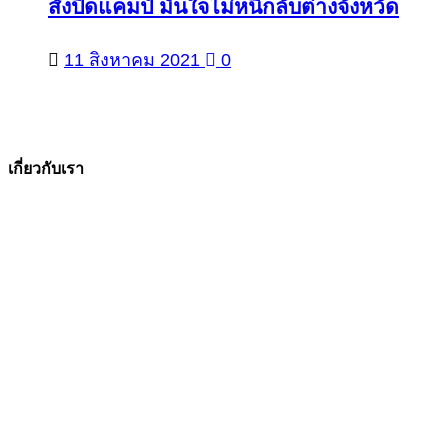
สั่งปิดแคมป์ มั่นใจไม่หนีกลับต่างจังหวัด
11 สิงหาคม 2021
0
เกี่ยวกับเรา
The Facts ข่าวจริง
สำนักข่าวออนไลน์ ที่มุ่งนำเสนอข่าวสารข้อเท็จจริง
ที่มีความน่าเชื่อถือ มีความเป็นกลาง
โดยเน้นเรื่องใกล้ตัว ข่าวสารเศรษฐกิจ ปากท้อง
สาระที่เป็นประโยชน์ต่อสังคม ประชาชนในทุกระดับ