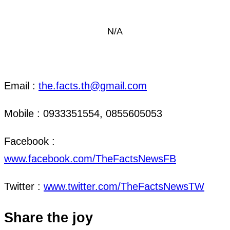
N/A
ติดต่อ งานข่าว & งานโฆษณา
Email :
the.facts.th@gmail.com
Mobile : 0933351554, 0855605053
Facebook :
www.facebook.com/TheFactsNewsFB
Twitter :
www.twitter.com/TheFactsNewsTW
Share the joy