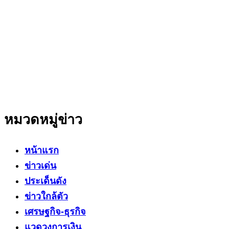
สำนักข่าวออนไลน์ ที่มุ่งนำเสนอข่าวสารข้อเท็จจริง
ที่มีความน่าเชื่อถือ มีความเป็นกลาง
โดยเน้นเรื่องใกล้ตัว ข่าวสารเศรษฐกิจ ปากท้อง
สาระที่เป็นประโยชน์ต่อสังคม ประชาชนในทุกระดับ
หมวดหมู่ข่าว
หน้าแรก
ข่าวเด่น
ประเด็นดัง
ข่าวใกล้ตัว
เศรษฐกิจ-ธุรกิจ
แวดวงการเงิน