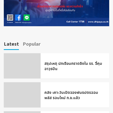
Latest
Popular
สรุปเหตุ นักเรียนกราดยิงใน รร. จี้คุม
อาวุธปืน
คลัง เคาะวันเปิดจองพันธบัตรออม
พลัส รอบใหม่ ก.ย.แล้ว