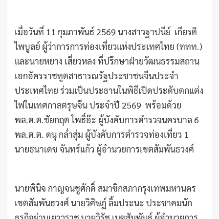
เมื่อวันที่ 11 กุมภาพันธ์ 2569 นางสาวฐาปนีย์ เกียรติ
ไพบูลย์ ผู้ว่าการการท่องเที่ยวแห่งประเทศไทย (ททท.)
และนายหยาง เสี่ยวหลง ที่ปรึกษาฝ่ายวัฒนธรรมสถาน
เอกอัครราชทูตสาธารณรัฐประชาชนจีนประจำ
ประเทศไทย ร่วมเป็นประธานในพิธีเปิดประดับตกแต่ง
ไฟในเทศกาลตรุษจีน ประจำปี 2569 พร้อมด้วย
พล.ต.ต.ชัยกฤต โพธิ์อ๊ะ ผู้บังคับการตำรวจนครบาล 6
พล.ต.ต. ดนุ กล่ำสุ่ม ผู้บังคับการตำรวจท่องเที่ยว 1
นายธนาเดช จันทร์แก้ว ผู้อำนวยการเขตสัมพันธวงศ์
นายพินิจ กาญจนชูศักดิ์ สมาชิกสภากรุงเทพมหานคร
เขตสัมพันธวงศ์ นายวิศิษฏ์ ลิ้มประนะ ประชาคมนัก
ธุรกิจย่านเยาวราช นายวิรัช เมฆสัมพันธ์ ผู้อำนวยการ