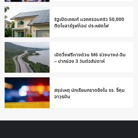
รัฐเปิดเกณฑ์ แจกครอบครัว 50,000
ติดโซลาร์รูฟท็อป ประหยัดไฟ
เปิดวิ่งฟรีทางด่วน M6 ช่วงบางปะอิน
– ปากช่อง 3 วันต่อสัปดาห์
สรุปเหตุ นักเรียนกราดยิงใน รร. จี้คุม
อาวุธปืน