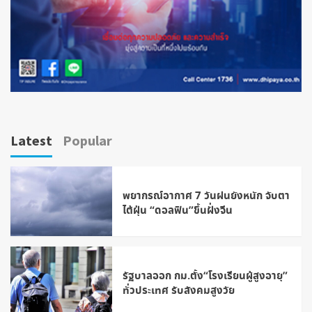
Latest
Popular
พยากรณ์อากาศ 7 วันฝนยังหนัก จับตา
ไต้ฝุ่น “ดอลฟิน”ขึ้นฝั่งจีน
รัฐบาลออก กม.ตั้ง“โรงเรียนผู้สูงอายุ”
ทั่วประเทศ รับสังคมสูงวัย