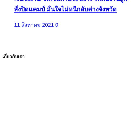
สั่งปิดแคมป์ มั่นใจไม่หนีกลับต่างจังหวัด
11 สิงหาคม 2021
0
เกี่ยวกับเรา
The Facts ข่าวจริง
สำนักข่าวออนไลน์ ที่มุ่งนำเสนอข่าวสารข้อเท็จจริง
ที่มีความน่าเชื่อถือ มีความเป็นกลาง
โดยเน้นเรื่องใกล้ตัว ข่าวสารเศรษฐกิจ ปากท้อง
สาระที่เป็นประโยชน์ต่อสังคม ประชาชนในทุกระดับ