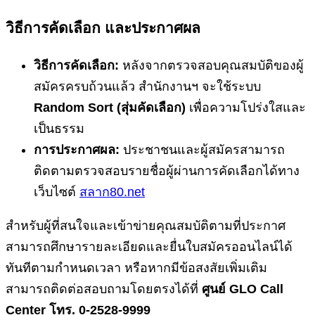
วิธีการคัดเลือก และประกาศผล
วิธีการคัดเลือก:
หลังจากตรวจสอบคุณสมบัติของผู้
สมัครครบถ้วนแล้ว สำนักงานฯ จะใช้ระบบ
Random Sort (สุ่มคัดเลือก)
เพื่อความโปร่งใสและ
เป็นธรรม
การประกาศผล:
ประชาชนและผู้สมัครสามารถ
ติดตามตรวจสอบรายชื่อผู้ผ่านการคัดเลือกได้ทาง
เว็บไซต์
สลาก80.net
สำหรับผู้ที่สนใจและเข้าข่ายคุณสมบัติตามที่ประกาศ
สามารถศึกษารายละเอียดและยื่นใบสมัครออนไลน์ได้
ทันทีตามกำหนดเวลา หรือหากมีข้อสงสัยเพิ่มเติม
สามารถติดต่อสอบถามโดยตรงได้ที่
ศูนย์
GLO Call
Center โทร. 0-2528-9999