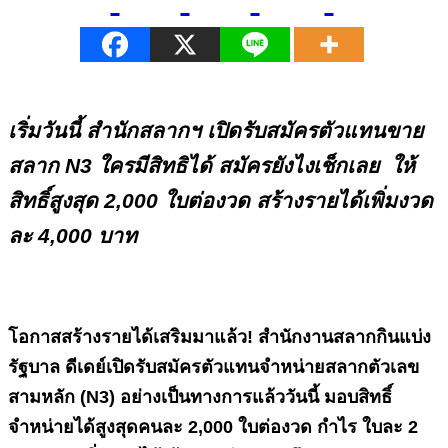
เริ่มวันนี้ สำนักสลากฯ เปิดรับสมัครตัวแทนขาย
สลาก N3 ใครมีสิทธิได้ สมัครยังไงเช็กเลย ให้
สิทธิ์สูงสุด 2,000 ใบต่องวด สร้างรายได้เพิ่มงวด
ละ 4,000 บาท
โอกาสสร้างรายได้เสริมมาแล้ว! สำนักงานสลากกินแบ่ง
รัฐบาล ดีเดย์เปิดรับสมัครตัวแทนจำหน่ายสลากตัวเลข
สามหลัก (N3) อย่างเป็นทางการแล้ววันนี้ มอบสิทธิ์
จำหน่ายได้สูงสุดคนละ 2,000 ใบต่องวด กำไร ใบละ 2