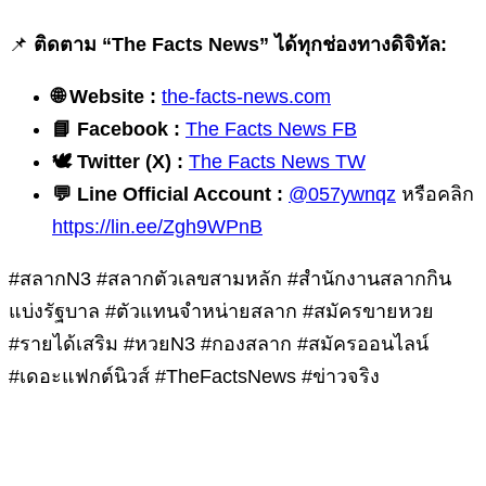
📌
ติดตาม “The Facts News” ได้ทุกช่องทางดิจิทัล:
🌐 Website :
the-facts-news.com
📘 Facebook :
The Facts News FB
🕊️ Twitter (X) :
The Facts News TW
💬 Line Official Account :
@057ywnqz
หรือคลิก
https://lin.ee/Zgh9WPnB
#สลากN3 #สลากตัวเลขสามหลัก #สำนักงานสลากกิน
แบ่งรัฐบาล #ตัวแทนจำหน่ายสลาก #สมัครขายหวย
#รายได้เสริม #หวยN3 #กองสลาก #สมัครออนไลน์
#เดอะแฟกต์นิวส์ #TheFactsNews #ข่าวจริง