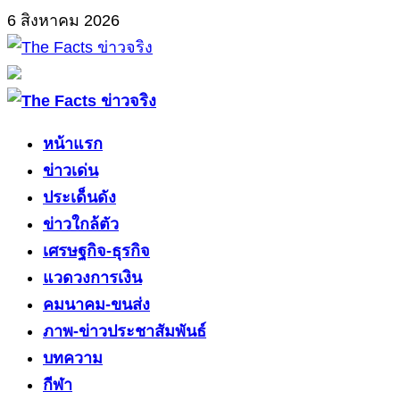
Skip
6 สิงหาคม 2026
to
content
Primary
Menu
หน้าแรก
ข่าวเด่น
ประเด็นดัง
ข่าวใกล้ตัว
เศรษฐกิจ-ธุรกิจ
แวดวงการเงิน
คมนาคม-ขนส่ง
ภาพ-ข่าวประชาสัมพันธ์
บทความ
กีฬา