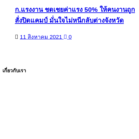
ก.แรงงาน ชดเชยค่าแรง 50% ให้คนงานถูก
สั่งปิดแคมป์ มั่นใจไม่หนีกลับต่างจังหวัด
11 สิงหาคม 2021
0
เกี่ยวกับเรา
The Facts ข่าวจริง
สำนักข่าวออนไลน์ ที่มุ่งนำเสนอข่าวสารข้อเท็จจริง
ที่มีความน่าเชื่อถือ มีความเป็นกลาง
โดยเน้นเรื่องใกล้ตัว ข่าวสารเศรษฐกิจ ปากท้อง