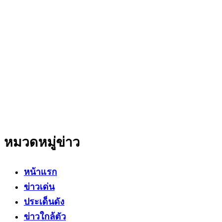
The Facts ข่าวจริง
สำนักข่าวออนไลน์ ที่มุ่งนำเสนอข่าวสารข้อเท็จจริง
ที่มีความน่าเชื่อถือ มีความเป็นกลาง
โดยเน้นเรื่องใกล้ตัว ข่าวสารเศรษฐกิจ ปากท้อง
สาระที่เป็นประโยชน์ต่อสังคม ประชาชนในทุกระดับ
หมวดหมู่ข่าว
หน้าแรก
ข่าวเด่น
ประเด็นดัง
ข่าวใกล้ตัว