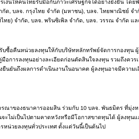
เงินให้คนไทยรับมือกับภาวะเศรษฐกิจได้อย่างยั่งยืน โดยพัน
, บลจ. กรุงไทย จำกัด (มหาชน), บลจ. ไทยพาณิชย์ จำกัด,
ทศไทย) จำกัด, บลจ. พรินซิเพิล จำกัด, บลจ. วรรณ จำกัด แ
ับซื้อคืนหน่วยลงทุนให้กับบริษัทหลักทรัพย์จัดการกองทุน 
่มือการลงทุนอย่างละเอียดก่อนตัดสินใจลงทุน รวมถึงควรเ
สิ่งยืนยันถึงผลการดำเนินงานในอนาคต ผู้ลงทุนอาจมีความเส
จารณาของธนาคารออมสิน ร่วมกับ 10 บลจ. พันธมิตร ที่มุ
ะไม่เป็นไปตามคาดหวังหรือมีโอกาสขาดทุนได้ ผู้ลงทุนแ
รหน่วยลงทุนทั่วประเทศ ตั้งแต่วันนี้เป็นต้นไป