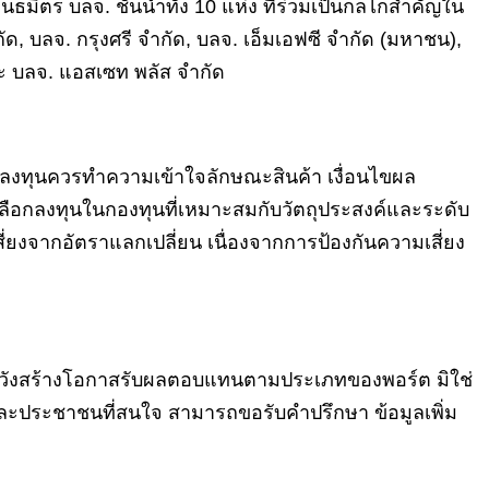
ธมิตร บลจ. ชั้นนำทั้ง 10 แห่ง ที่ร่วมเป็นกลไกสำคัญใน
 บลจ. กรุงศรี จำกัด, บลจ. เอ็มเอฟซี จำกัด (มหาชน),
ละ บลจ. แอสเซท พลัส จำกัด
ผู้ลงทุนควรทำความเข้าใจลักษณะสินค้า เงื่อนไขผล
ลือกลงทุนในกองทุนที่เหมาะสมกับวัตถุประสงค์และระดับ
ี่ยงจากอัตราแลกเปลี่ยน เนื่องจากการป้องกันความเสี่ยง
่งหวังสร้างโอกาสรับผลตอบแทนตามประเภทของพอร์ต มิใช่
ละประชาชนที่สนใจ สามารถขอรับคำปรึกษา ข้อมูลเพิ่ม