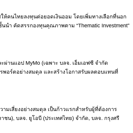
สให้คนไทยลงทุนต่อยอดเงินออม โดยเพิ่มทางเลือกที่นอก
ชั้นนำ คัดสรรกองทุนคุณภาพตาม “Thematic Investment”
ะผ่านแอป MyMo (เฉพาะ บลจ. เอ็มเอฟซี จำกัด
ริหารพอร์ตอย่างสมดุล และสร้างโอกาสรับผลตอบแทนที่
วามเสี่ยงอย่างสมดุล เป็นก้าวแรกสำหรับผู้ที่ต้องการ
ชน), บลจ. ยูโอบี (ประเทศไทย) จำกัด, บลจ. กรุงศรี