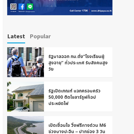
Latest
Popular
รัฐบาลออก กม.ตั้ง“โรงเรียนผู้
สูงอายุ” ทั่วประเทศ รับสังคมสูง
วัย
รัฐเปิดเกณฑ์ แจกครอบครัว
50,000 ติดโซลาร์รูฟท็อป
ประหยัดไฟ
เปิดเงื่อนไข วิ่งฟรีทางด่วน M6
ช่วงบางปะอิน – ปากช่อง 3 วัน