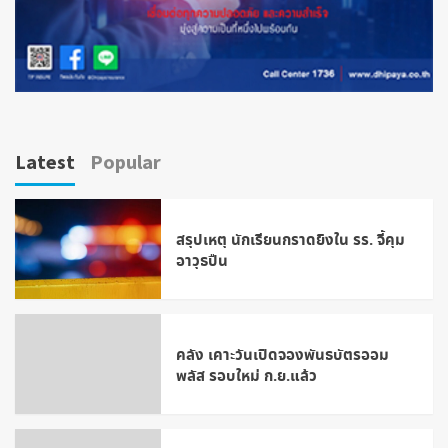
Latest
Popular
สรุปเหตุ นักเรียนกราดยิงใน รร. จี้คุม
อาวุธปืน
คลัง เคาะวันเปิดจองพันธบัตรออม
พลัส รอบใหม่ ก.ย.แล้ว