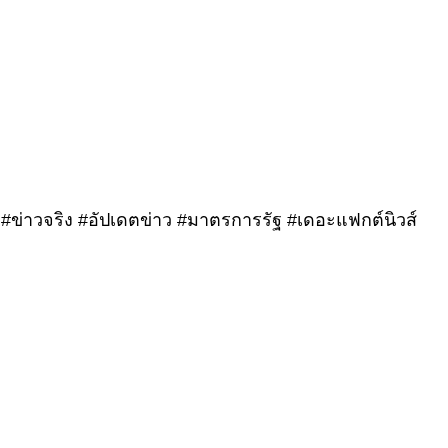
ัฐ #ข่าวจริง #อัปเดตข่าว #มาตรการรัฐ #เดอะแฟกต์นิวส์