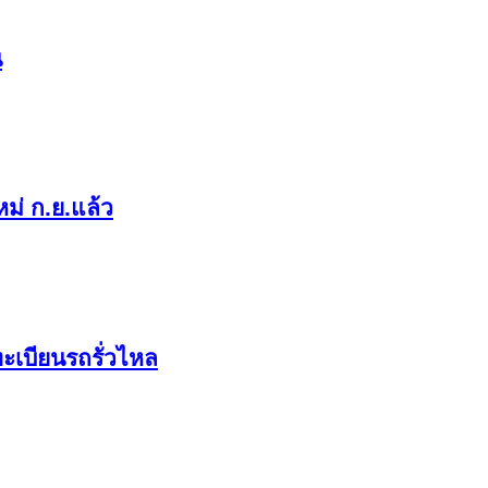
น
ม่ ก.ย.แล้ว
ะเบียนรถรั่วไหล