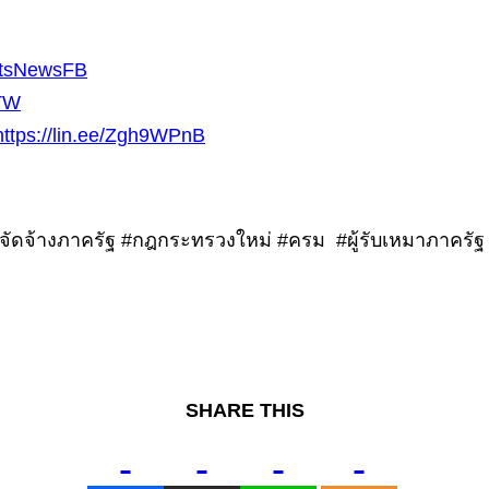
ctsNewsFB
sTW
https://lin.ee/Zgh9WPnB
ัดซื้อจัดจ้างภาครัฐ #กฎกระทรวงใหม่ #ครม #ผู้รับเหมาภาคร
SHARE THIS