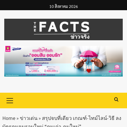
Skip
10 สิงหาคม 2026
to
content
Primary
Menu
Home
»
ข่าวเด่น
»
สรุปจบที่เดียว เกณฑ์-ไทม์ไลน์-วิธี ลง
บัตรคนจนรอบใหม่ “คนเก่า-คนใหม่”