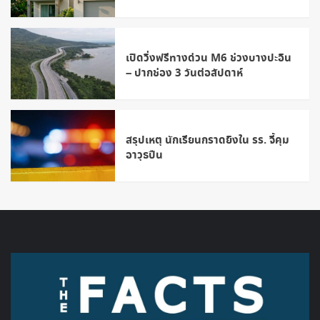
เปิดวิ่งฟรีทางด่วน M6 ช่วงบางปะอิน
– ปากช่อง 3 วันต่อสัปดาห์
สรุปเหตุ นักเรียนกราดยิงใน รร. จี้คุม
อาวุธปืน