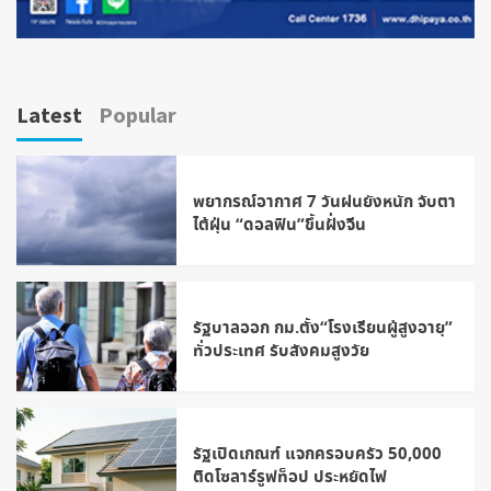
Latest
Popular
พยากรณ์อากาศ 7 วันฝนยังหนัก จับตา
ไต้ฝุ่น “ดอลฟิน”ขึ้นฝั่งจีน
รัฐบาลออก กม.ตั้ง“โรงเรียนผู้สูงอายุ”
ทั่วประเทศ รับสังคมสูงวัย
รัฐเปิดเกณฑ์ แจกครอบครัว 50,000
ติดโซลาร์รูฟท็อป ประหยัดไฟ