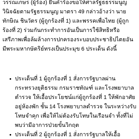
วรรณเกษร
(
ผู้ร้อง
)
ยื่นคำร้องขอให้ศาลรัฐธธรรมนูญ
วินิจฉัยตามรัฐธรรมนูญ
มาตรา
49
กล่าวอ้างว่า
นาย
ทักษิณ
ชินวัตร
(
ผู้ถูกร้องที่
1)
และพรรคเพื่อไทย
(
ผู้ถูก
ร้องที่
2)
ร่วมกันกระทำการอันเป็นการใช้สิทธิหรือ
เสรีภาพเพื่อล้มล้างการปกครองระบอบประชาธิปไตยอัน
มีพระมหากษัตริย์ทรงเป็นประมุข
6
ประเด็น
ดังนี้
ประเด็นที่
1
ผู้ถูกร้องที่
1
สั่งการรัฐบาลผ่าน
กระทรวงยุติธรรม
กรมราชทัณฑ์
และโรงพยาบาล
ตำรวจ
ให้เอื้อประโยชน์แก่ผู้ถูกร้องที่
1
ให้พักอาศัย
อยู่ห้องพัก
ชั้น
14
โรงพยาบาลตำรวจ
ในระหว่างรับ
โทษจำคุก
เพื่อให้ไม่ต้องรับโทษในเรือนจำ
ทั้งที่ไม่
พบว่ามีอาการป่วยขั้นวิกฤต
ประเด็นที่
2
ผู้ถูกร้องที่
1
สั่งการรัฐบาลให้เอื้อ