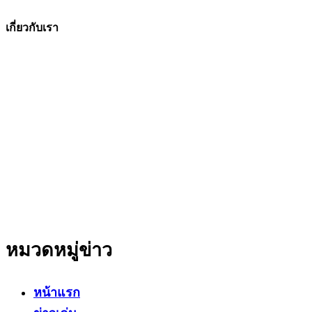
เกี่ยวกับเรา
The Facts ข่าวจริง
สำนักข่าวออนไลน์ ที่มุ่งนำเสนอข่าวสารข้อเท็จจริง
ที่มีความน่าเชื่อถือ มีความเป็นกลาง
โดยเน้นเรื่องใกล้ตัว ข่าวสารเศรษฐกิจ ปากท้อง
สาระที่เป็นประโยชน์ต่อสังคม ประชาชนในทุกระดับ
หมวดหมู่ข่าว
หน้าแรก