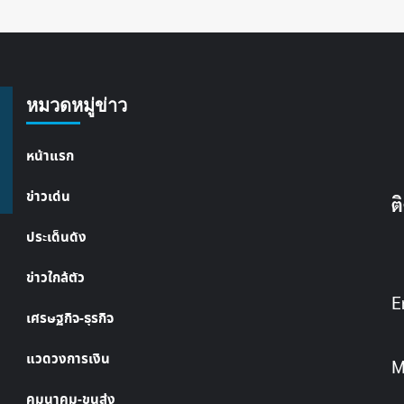
หมวดหมู่ข่าว
หน้าแรก
ข่าวเด่น
ต
ประเด็นดัง
ข่าวใกล้ตัว
E
เศรษฐกิจ-ธุรกิจ
แวดวงการเงิน
M
คมนาคม-ขนส่ง