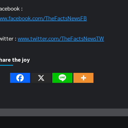
acebook :
ww.facebook.com/TheFactsNewsFB
witter :
www.twitter.com/TheFactsNewsTW
hare the joy
.