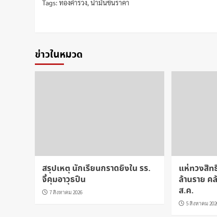
Tags:
ทองคำร่วง
,
น้ำมันขึ้นราคา
Continue
Reading
ข่าวในหมวด
สรุปเหตุ นักเรียนกราดยิงใน รร.
แห่ทวงสิทธ
จี้คุมอาวุธปืน
ล้านราย คล
ส.ค.
7 สิงหาคม 2026
5 สิงหาคม 202