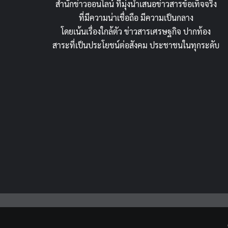
สำนักข่าวออนไลน์ ที่มุ่งนำเสนอข่าวสารข้อเท็จจริง
ที่มีความน่าเชื่อถือ มีความเป็นกลาง
โดยเน้นเรื่องใกล้ตัว ข่าวสารเศรษฐกิจ ปากท้อง
สาระที่เป็นประโยชน์ต่อสังคม ประชาชนในทุกระดับ