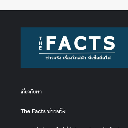
เกี่ยวกับเรา
The Facts ข่าวจริง