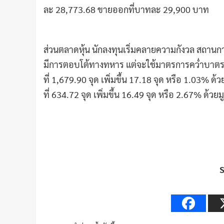
ละ 28,773.68 ขายออกที่บาทละ 29,900 บาท
ส่วนตลาดหุ้น นักลงทุนเริ่มคลายความกังวล สถานการ
มีการตอบโต้ทางทหาร แต่จะใช้มาตรการคว่ำบาตรแทน
ที่ 1,679.90 จุด เพิ่มขึ้น 17.18 จุด หรือ 1.03% 
ที่ 634.72 จุด เพิ่มขึ้น 16.49 จุด หรือ 2.67% ด้