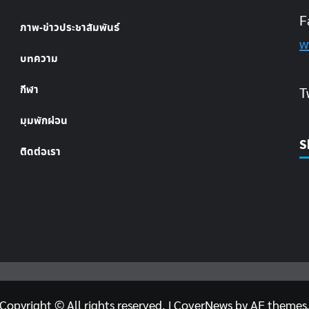
F
ภาพ-ข่าวประชาสัมพันธ์
w
บทความ
กีฬา
T
มุมพักผ่อน
S
ติดต่อเรา
Copyright © All rights reserved.
|
CoverNews
by AF themes