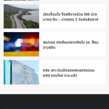
เปิดเงื่อนไข วิ่งฟรีทางด่วน M6 ช่วง
บางปะอิน – ปากช่อง 3 วันต่อสัปดาห์
สรุปเหตุ นักเรียนกราดยิงใน รร. จี้คุม
อาวุธปืน
คลัง เคาะวันเปิดจองพันธบัตรออม
พลัส รอบใหม่ ก.ย.แล้ว