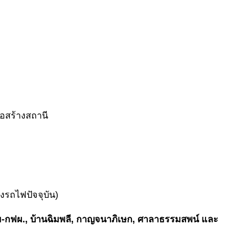
่อสร้างสถานี
งรถไฟปัจจุบัน)
วย-กฟผ., บ้านฉิมพลี, กาญจนาภิเษก, ศาลาธรรมสพน์ และ