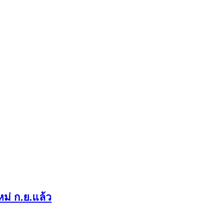
ม่ ก.ย.แล้ว