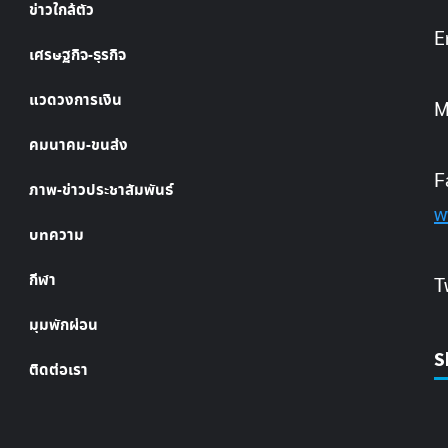
ข่าวใกล้ตัว
E
เศรษฐกิจ-ธุรกิจ
แวดวงการเงิน
M
คมนาคม-ขนส่ง
F
ภาพ-ข่าวประชาสัมพันธ์
w
บทความ
กีฬา
T
มุมพักผ่อน
S
ติดต่อเรา