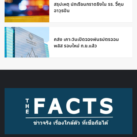
สรุปเหตุ นักเรียนกราดยิงใน รร. จี้คุม
อาวุธปืน
คลัง เคาะวันเปิดจองพันธบัตรออม
พลัส รอบใหม่ ก.ย.แล้ว