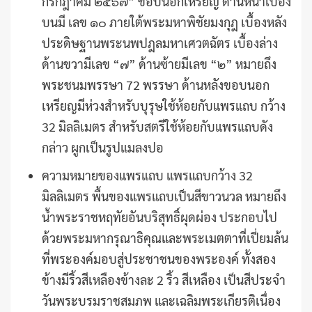
กรกฎาคม ๒๕๖๗” ขอบนอกเหรียญ ด้านหน้าเบื้อง
บนมี เลข ๑๐ ภายใต้พระมหาพิชัยมงกุฎ เบื้องหลัง
ประดิษฐานพระนพปฎลมหาเศวตฉัตร เบื้องล่าง
ด้านขวามีเลข “๗” ด้านซ้ายมีเลข “๒” หมายถึง
พระชนมพรรษา 72 พรรษา ด้านหลังขอบนอก
เหรียญมีห่วงสำหรับบุรุษใช้ห้อยกับแพรแถบ กว้าง
32 มิลลิเมตร สำหรับสตรีใช้ห้อยกับแพรแถบดัง
กล่าว ผูกเป็นรูปแมลงปอ
ความหมายของแพรแถบ แพรแถบกว้าง 32
มิลลิเมตร พื้นของแพรแถบเป็นสีขาวนวล หมายถึง
น้ำพระราชหฤทัยอันบริสุทธิ์ผุดผ่อง ประกอบไป
ด้วยพระมหากรุณาธิคุณและพระเมตตาที่เปี่ยมล้น
ที่พระองค์มอบสู่ประชาชนของพระองค์ ทั้งสอง
ข้างมีริ้วสีเหลืองข้างละ 2 ริ้ว สีเหลือง เป็นสีประจำ
วันพระบรมราชสมภพ และเฉลิมพระเกียรติเนื่อง