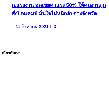
ก.แรงงาน ชดเชยค่าแรง 50% ให้คนงานถูก
สั่งปิดแคมป์ มั่นใจไม่หนีกลับต่างจังหวัด
11 สิงหาคม 2021
0
เกี่ยวกับเรา
The Facts ข่าวจริง
สำนักข่าวออนไลน์ ที่มุ่งนำเสนอข่าวสารข้อเท็จจริง
ที่มีความน่าเชื่อถือ มีความเป็นกลาง
โดยเน้นเรื่องใกล้ตัว ข่าวสารเศรษฐกิจ ปากท้อง