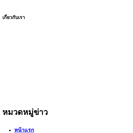
เกี่ยวกับเรา
The Facts ข่าวจริง
สำนักข่าวออนไลน์ ที่มุ่งนำเสนอข่าวสารข้อเท็จจริง
ที่มีความน่าเชื่อถือ มีความเป็นกลาง
โดยเน้นเรื่องใกล้ตัว ข่าวสารเศรษฐกิจ ปากท้อง
สาระที่เป็นประโยชน์ต่อสังคม ประชาชนในทุกระดับ
หมวดหมู่ข่าว
หน้าแรก