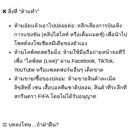
❌ สิ่งที่ “ห้ามทำ”
ห้ามอัดแล้วเอาไปปล่อยต่อ: หลีกเลี่ยงการบันเทิง
การแข่งขัน (คลิปไฮไลท์ หรือเต็มแมตช์) เพื่อนำไป
โพสต์ลงโซเชียลมีเดียของตัวเอง
ห้ามไลฟ์สดสตรีมมิ่ง: ห้ามใช้มือถือถ่ายหน้าจอทีวี
เพื่อ “ไลฟ์สด (Live)” ผ่าน Facebook, TikTok,
YouTube หรือแพลตฟอร์มอื่นๆ เด็ดขาด
ห้ามขาย/ซื้อของปลอม: ห้ามขายสินค้าละเมิด
ลิขสิทธิ์ เช่น เสื้อบอลทีมชาติปลอม, สินค้าที่ระลึกที่
สกรีนตรา FIFA โดยไม่ได้รับอนุญาต
⚖️ บทลงโทษ…ถ้าฝ่าฝืน?