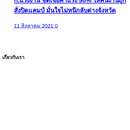
ก.แรงงาน ชดเชยค่าแรง 50% ให้คนงานถูก
สั่งปิดแคมป์ มั่นใจไม่หนีกลับต่างจังหวัด
11 สิงหาคม 2021
0
เกี่ยวกับเรา
The Facts ข่าวจริง
สำนักข่าวออนไลน์ ที่มุ่งนำเสนอข่าวสารข้อเท็จจริง
ที่มีความน่าเชื่อถือ มีความเป็นกลาง
โดยเน้นเรื่องใกล้ตัว ข่าวสารเศรษฐกิจ ปากท้อง
สาระที่เป็นประโยชน์ต่อสังคม ประชาชนในทุกระดับ