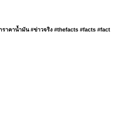
าคาน้ำมัน #ข่าวจริง #thefacts #facts #fact