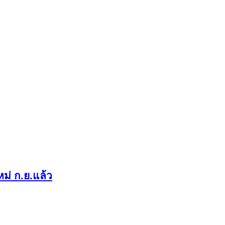
ม่ ก.ย.แล้ว