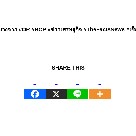
 #บางจาก #OR #BCP #ข่าวเศรษฐกิจ #TheFactsNews #เช็กร
SHARE THIS