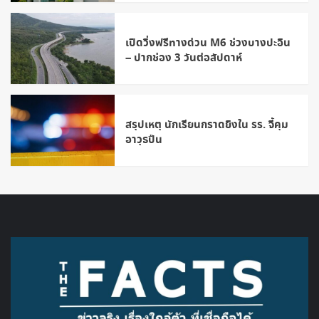
เปิดวิ่งฟรีทางด่วน M6 ช่วงบางปะอิน
– ปากช่อง 3 วันต่อสัปดาห์
สรุปเหตุ นักเรียนกราดยิงใน รร. จี้คุม
อาวุธปืน