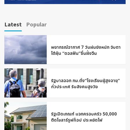
Latest
Popular
พยากรณ์อากาศ 7 วันฝนยังหนัก จับตา
ไต้ฝุ่น “ดอลฟิน”ขึ้นฝั่งจีน
รัฐบาลออก กม.ตั้ง“โรงเรียนผู้สูงอายุ”
ทั่วประเทศ รับสังคมสูงวัย
รัฐเปิดเกณฑ์ แจกครอบครัว 50,000
ติดโซลาร์รูฟท็อป ประหยัดไฟ