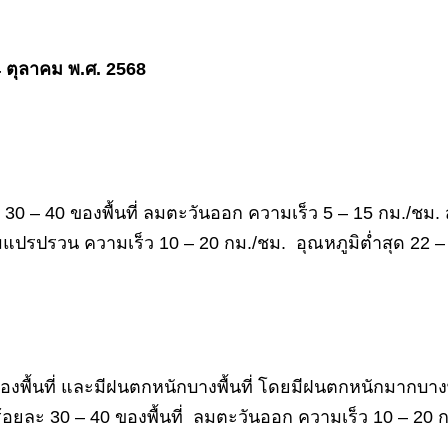
 4 ตุลาคม พ.ศ. 2568
 30 – 40 ของพื้นที่ ลมตะวันออก ความเร็ว 5 – 15 กม./ชม. 
แปรปรวน ความเร็ว 10 – 20 กม./ชม. อุณหภูมิต่ำสุด 22 – 
ของพื้นที่ และมีฝนตกหนักบางพื้นที่ โดยมีฝนตกหนักมากบางพ
ร้อยละ 30 – 40 ของพื้นที่ ลมตะวันออก ความเร็ว 10 – 20 