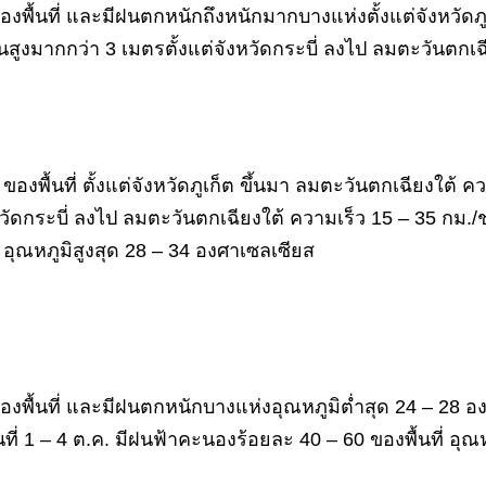
องพื้นที่ และมีฝนตกหนักถึงหนักมากบางแห่งตั้งแต่จังหวัดภ
่นสูงมากกว่า 3 เมตรตั้งแต่จังหวัดกระบี่ ลงไป ลมตะวันตก
ของพื้นที่ ตั้งแต่จังหวัดภูเก็ต ขึ้นมา ลมตะวันตกเฉียงใต้
หวัดกระบี่ ลงไป ลมตะวันตกเฉียงใต้ ความเร็ว 15 – 35 กม./ช
 อุณหภูมิสูงสุด 28 – 34 องศาเซลเซียส
ของพื้นที่ และมีฝนตกหนักบางแห่งอุณหภูมิต่ำสุด 24 – 28 อ
ี่ 1 – 4 ต.ค. มีฝนฟ้าคะนองร้อยละ 40 – 60 ของพื้นที่ อุณห