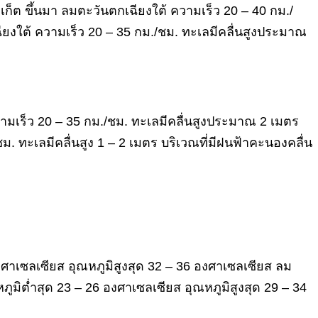
ูเก็ต ขึ้นมา ลมตะวันตกเฉียงใต้ ความเร็ว 20 – 40 กม./
เฉียงใต้ ความเร็ว 20 – 35 กม./ชม. ทะเลมีคลื่นสูงประมาณ
 ความเร็ว 20 – 35 กม./ชม. ทะเลมีคลื่นสูงประมาณ 2 เมตร
ม. ทะเลมีคลื่นสูง 1 – 2 เมตร บริเวณที่มีฝนฟ้าคะนองคลื่น
งศาเซลเซียส อุณหภูมิสูงสุด 32 – 36 องศาเซลเซียส ลม
ภูมิต่ำสุด 23 – 26 องศาเซลเซียส อุณหภูมิสูงสุด 29 – 34