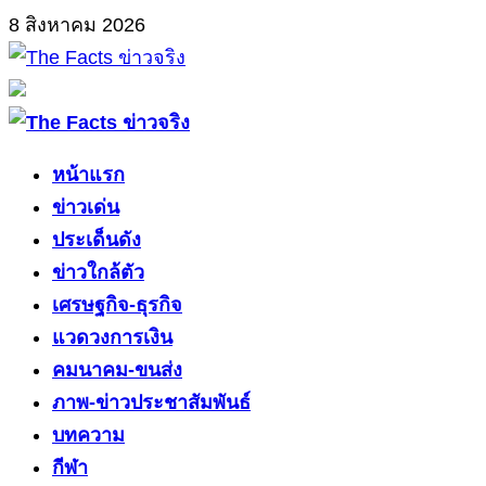
Skip
8 สิงหาคม 2026
to
content
Primary
Menu
หน้าแรก
ข่าวเด่น
ประเด็นดัง
ข่าวใกล้ตัว
เศรษฐกิจ-ธุรกิจ
แวดวงการเงิน
คมนาคม-ขนส่ง
ภาพ-ข่าวประชาสัมพันธ์
บทความ
กีฬา