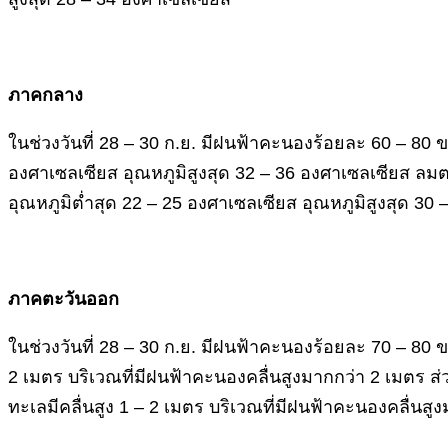
ภาคกลาง
ในช่วงวันที่ 28 – 30 ก.ย. มีฝนฟ้าคะนองร้อยละ 60 – 80 ข
องศาเซลเซียส อุณหภูมิสูงสุด 32 – 36 องศาเซลเซียส ลมตะว
อุณหภูมิต่ำสุด 22 – 25 องศาเซลเซียส อุณหภูมิสูงสุด 3
ภาคตะวันออก
ในช่วงวันที่ 28 – 30 ก.ย. มีฝนฟ้าคะนองร้อยละ 70 – 80
2 เมตร บริเวณที่มีฝนฟ้าคะนองคลื่นสูงมากกว่า 2 เมตร ส่
ทะเลมีคลื่นสูง 1 – 2 เมตร บริเวณที่มีฝนฟ้าคะนองคลื่นสู