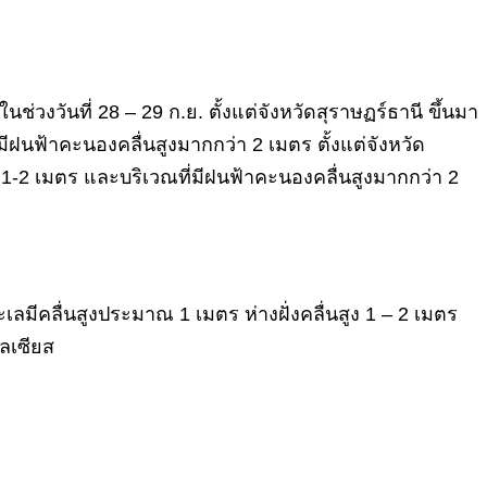
่วงวันที่ 28 – 29 ก.ย. ตั้งแต่จังหวัดสุราษฏร์ธานี ขึ้นมา
มีฝนฟ้าคะนองคลื่นสูงมากกว่า 2 เมตร ตั้งแต่จังหวัด
 1-2 เมตร และบริเวณที่มีฝนฟ้าคะนองคลื่นสูงมากกว่า 2
เลมีคลื่นสูงประมาณ 1 เมตร ห่างฝั่งคลื่นสูง 1 – 2 เมตร
ซลเซียส