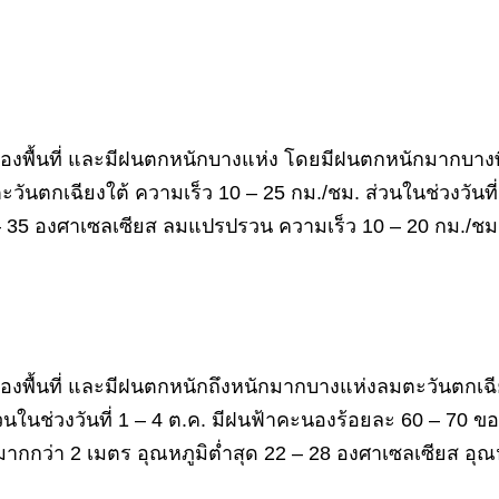
องพื้นที่ และมีฝนตกหนักบางแห่ง โดยมีฝนตกหนักมากบางพื้นท
ันตกเฉียงใต้ ความเร็ว 10 – 25 กม./ชม. ส่วนในช่วงวันที่ 
0 – 35 องศาเซลเซียส ลมแปรปรวน ความเร็ว 10 – 20 กม./ชม
 ของพื้นที่ และมีฝนตกหนักถึงหนักมากบางแห่งลมตะวันตกเฉี
วนในช่วงวันที่ 1 – 4 ต.ค. มีฝนฟ้าคะนองร้อยละ 60 – 70 ขอ
งมากกว่า 2 เมตร อุณหภูมิต่ำสุด 22 – 28 องศาเซลเซียส อุณ